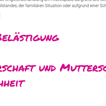
lstandes, der familiären Situation oder aufgrund einer S
"
Be­läs­ti­gung
­schaft und Mut­ter­s
­heit