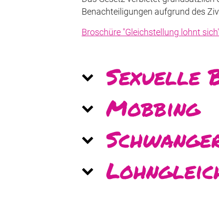
Benachteiligungen aufgrund des Zivi
Broschüre "Gleichstellung lohnt sich
Se­xu­el­le 
Mob­bing
Schwan­ger
Lohn­gleich