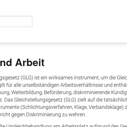
nd Arbeit
ungsgesetz (GLG) ist ein wirksames Instrument, um die Gl
ilt für alle unselbständigen Arbeitsverhältnisse und enth
hnung, Weiterbildung, Beförderung, diskriminierende Kün
. Das Gleichstellungsgesetz (GLG) zielt auf die tatsächli
trumente (Schlichtungsverfahren, Klage, Verbandsklage) z
richt gegen Diskriminierung zu wehren.
 die Ungleichbehandlung am Arbeitsplatz aufgrund des G