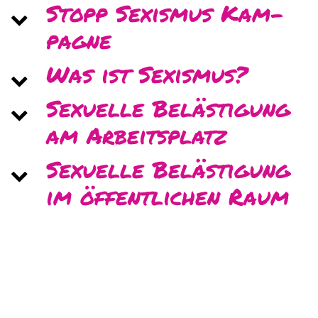
Stopp Se­xis­mus Kam­
pa­gne
Was ist Se­xis­mus?
Se­xu­el­le Be­läs­ti­gung
am Ar­beits­platz
Se­xu­el­le Be­läs­ti­gung
im öf­fent­li­chen Raum