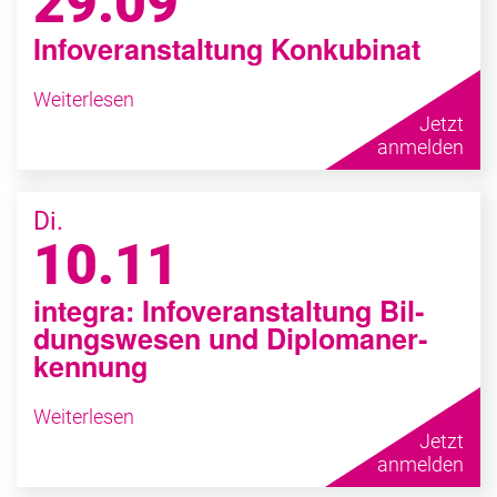
29.09
In­fo­ver­an­stal­tung Kon­ku­bi­nat
Weiterlesen
Jetzt
anmelden
Di.
10.11
in­te­gra: In­fo­ver­an­stal­tung Bil­
dungs­we­sen und Di­plo­man­er­
ken­nung
Weiterlesen
Jetzt
anmelden