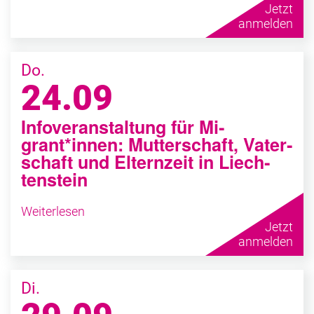
Jetzt
anmelden
Do.
24.09
In­fo­ver­an­stal­tung für Mi­
grant*innen: Mut­ter­schaft, Va­ter­
schaft und El­tern­zeit in Liech­
ten­stein
Weiterlesen
Jetzt
anmelden
Di.