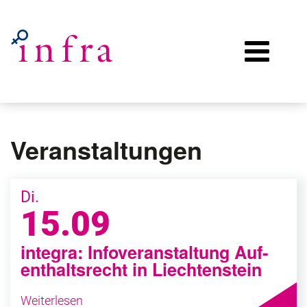
Veranstaltungen
Di.
15.09
in­te­gra: In­fo­ver­an­stal­tung Auf­
ent­halts­recht in Liech­ten­stein
Weiterlesen